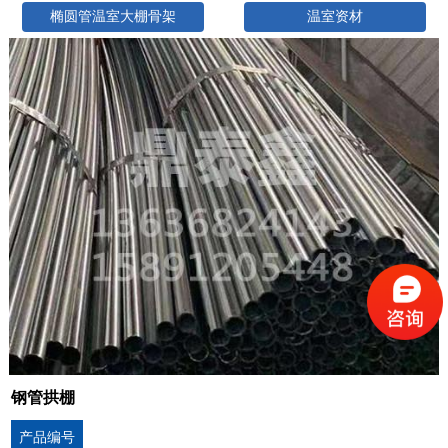
椭圆管温室大棚骨架
温室资材
钢管拱棚
产品编号