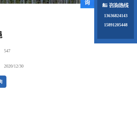
13636824143
15891205448
绳
：
547
：
2020/12/30
询