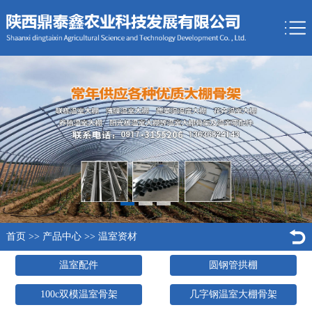
首页
>>
产品中心
>>
温室资材
温室配件
圆钢管拱棚
100c双模温室骨架
几字钢温室大棚骨架