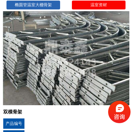
椭圆管温室大棚骨架
温室资材
双模骨架
产品编号