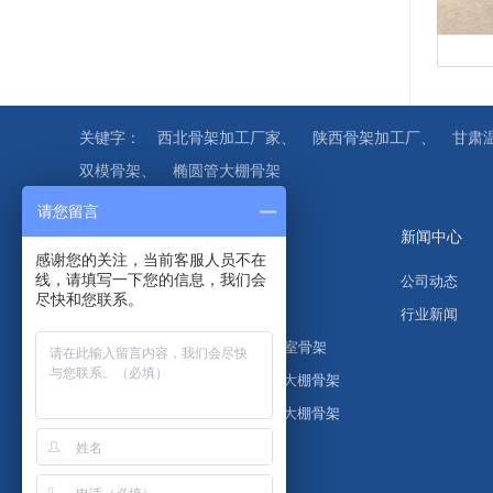
关键字：
西北骨架加工厂家、
陕西骨架加工厂、
甘肃
双模骨架、
椭圆管大棚骨架
请您留言
关于我们
产品中心
新闻中心
感谢您的关注，当前客服人员不在
线，请填写一下您的信息，我们会
公司简介
温室配件
公司动态
尽快和您联系。
企业理念
圆钢管拱棚
行业新闻
业务介绍
100c双模温室骨架
工厂实景图
几字钢温室大棚骨架
实景视频
椭圆管温室大棚骨架
温室资材