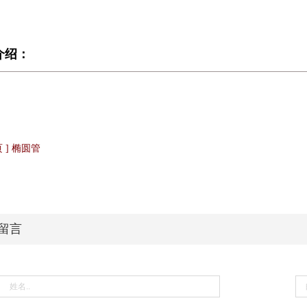
介绍：
页 ] 椭圆管
留言